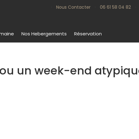
•
•
•
Nous Contacter
06 61 58 04 82
omaine
Nos Hebergements
Réservation
e ou un week-end atypiqu