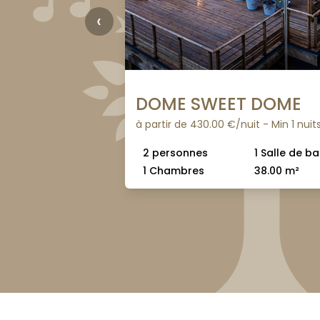
‹
 M.
DOME SWEET DOME
à partir de 430.00 €/nuit - Min 1 nuit
uit - Min 2 nuits
2 personnes
1 Salle de ba
1 Chambres
38.00 m²
2 Salle de bains
100.00 m²