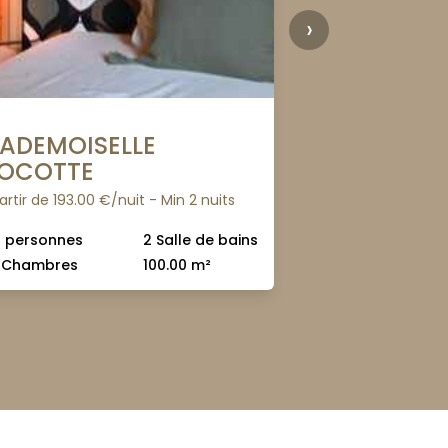
›
ADEMOISELLE
LE FOLIE B
OCOTTE
à partir de 193.00 
artir de 193.00 €/nuit - Min 2 nuits
10 personnes
4 Chambres
0 personnes
2 Salle de bains
 Chambres
100.00 m²