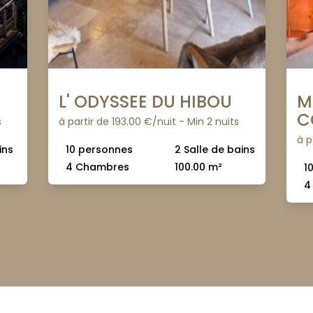
L' ODYSSEE DU HIBOU
M
C
s
à partir de 193.00 €/nuit - Min 2 nuits
à p
ins
10 personnes
2 Salle de bains
4 Chambres
100.00 m²
1
4