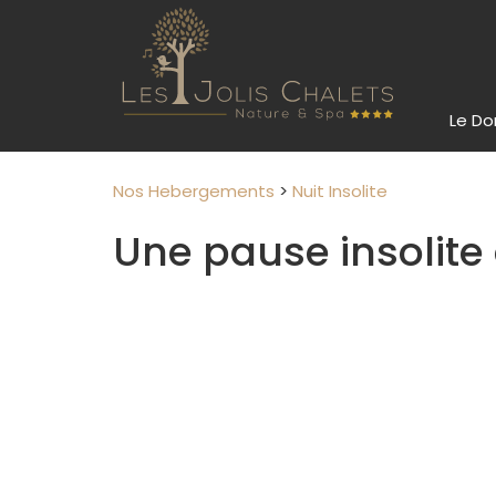
Le D
Nos Hebergements
>
Nuit Insolite
Une pause insolit