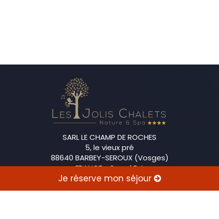
SARL LE CHAMP DE ROCHES
5, le vieux pré
88640 BARBEY-SEROUX (Vosges)
FRANCE • Grand Est
Je réserve mon séjour
+33 (0)6 61 58 04 82